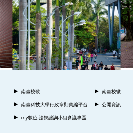
南臺校歌
南臺校徽
南臺科技大學行政章則彙編平台
公開資訊
my數位-法規諮詢小組會議專區