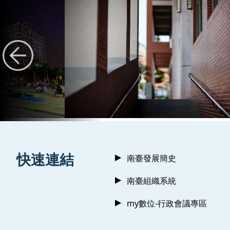
:::
快速連結
南臺發展簡史
南臺組織系統
my數位-行政會議專區