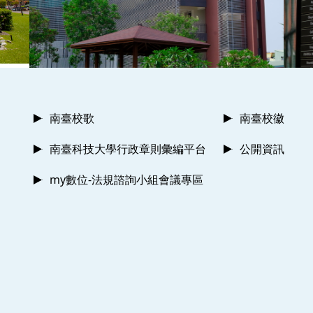
南臺校歌
南臺校徽
南臺科技大學行政章則彙編平台
公開資訊
my數位-法規諮詢小組會議專區