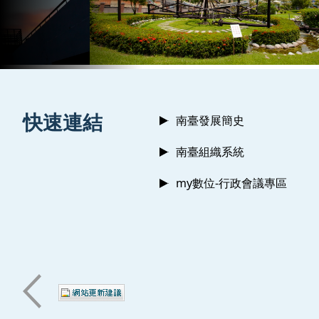
:::
快速連結
南臺發展簡史
南臺組織系統
my數位-行政會議專區