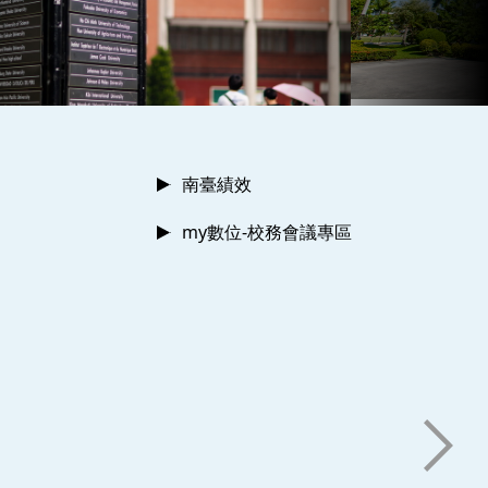
南臺績效
my數位-校務會議專區