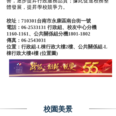
善，逐步提昇行政服務品質；據此促進校務整
體發展，提昇學校競爭力。
校址：
710301
台南市永康區南台街一號
電話：
06-2533131
行政組、校友中心
分機
1160-1161、公共關係組分機1801-1802
傳真：
06-2543031
位置：行政組-
L
棟行政大樓
2
樓、公共關係組-L
棟行政大樓4樓
(
位置圖
)
校園美景