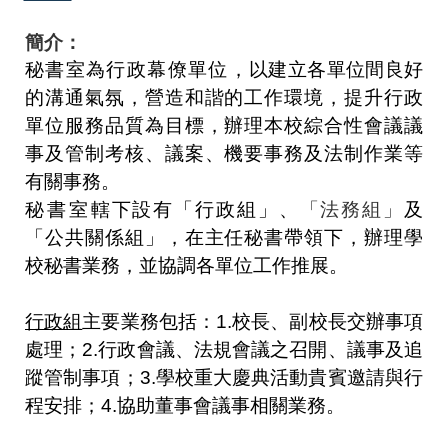
簡介：
秘書室為行政幕僚單位，
以建立各單位間良好
的溝通氣氛，營造和諧的工作環境，提升行政
單位服務品質為目標，辦理
本校綜合性會議議
事及管制考核、議案、機要事務及法制作業
等
有關事務。
秘書室
轄下設有「行政組」、
「法務組」
及
「公共關係組」，
在主任秘書帶領下，辦理學
校秘書業務，並協調各單位工作推展。
行政組
主要業務包括：
1.
校長、副校長交辦事項
處理；
2.
行政會議、法規會議之召開、議事及追
蹤管制事項；
3.
學校重大慶典活動貴賓邀請與行
程安排；
4.協助董事會議事相關業務
。