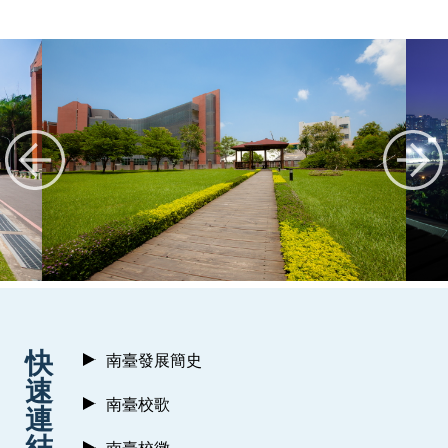
:::
快
南臺發展簡史
速
南臺校歌
連
結
南臺校徽