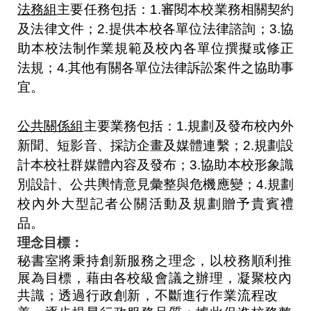
法務組
主要任務包括：
1.審閱本校業務相關契約
及法律文件
；
2.提供本校各單位法律諮詢
；
3.協
助本校法制作業規範及校內各單位撰擬或修正
法規
；
4.其他有關各單位法律訴訟案件之協助事
宜
。
公共關係組
主要業務包括：
1.
規劃及發布校內外
新聞、短影音、採訪企畫及媒體連繫；
2.
規劃設
計本校社群媒體內容及發布；
3.
協助本校形象識
別設計、公共輿情意見彙整與危機應變；
4.規劃
校內外大型記者公關活動及規劃贈予貴賓禮
品
。
理念目標：
秘書室將秉持創新服務之理念，以校務順利推
展為目標，藉由各校級會議之辦理，凝聚校內
共識；透過行政創新，不斷進行作業流程改